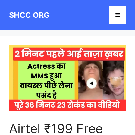
Skip
to
SHCC ORG
Menu
content
Airtel ₹199 Free